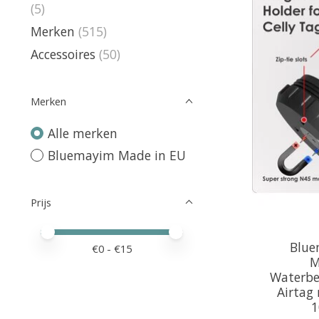
(5)
Merken
(515)
Accessoires
(50)
Merken
Alle merken
Bluemayim Made in EU
Prijs
Minimale prijswaarde
Price maximum value
Blue
€
0
- €
15
M
Waterbe
Airtag
1