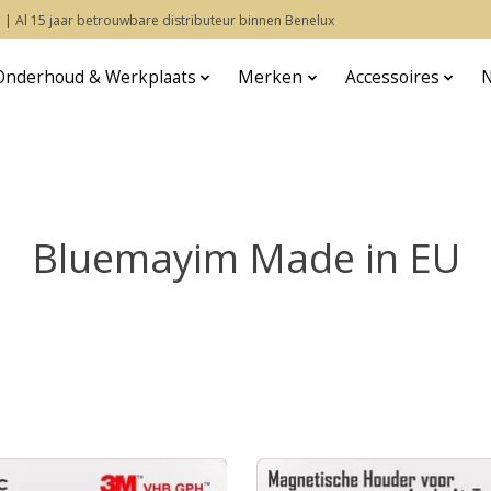
 | Al 15 jaar betrouwbare distributeur binnen Benelux
Onderhoud & Werkplaats
Merken
Accessoires
Bluemayim Made in EU