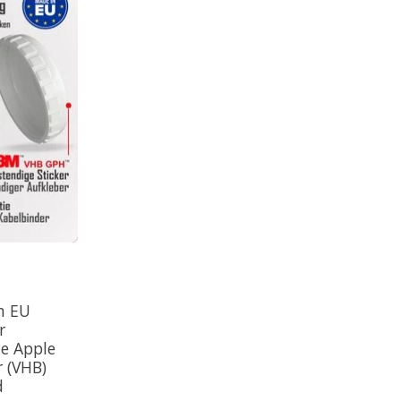
n EU
r
e Apple
r (VHB)
d