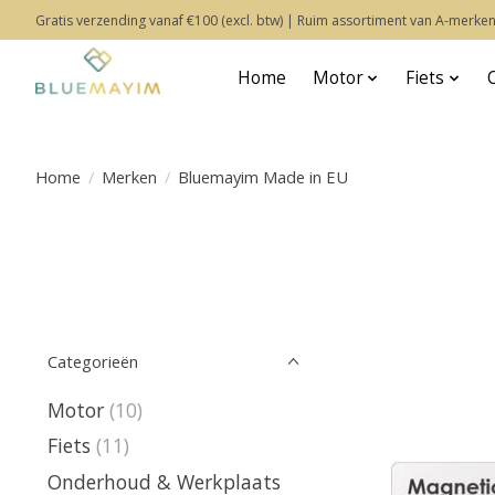
Gratis verzending vanaf €100 (excl. btw) | Ruim assortiment van A-merken
Home
Motor
Fiets
Home
/
Merken
/
Bluemayim Made in EU
Categorieën
Motor
(10)
Fiets
(11)
Onderhoud & Werkplaats