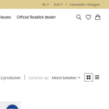
NL
EUR
Aanmelden / Inloggen
Nieuws
Official Roadlok dealer
Sorteren op
Meest bekeken
2 producten