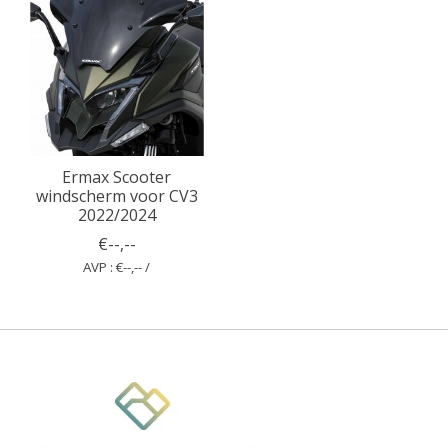
Ermax Scooter
windscherm voor CV3
2022/2024
€--,--
AVP : €--,-- /