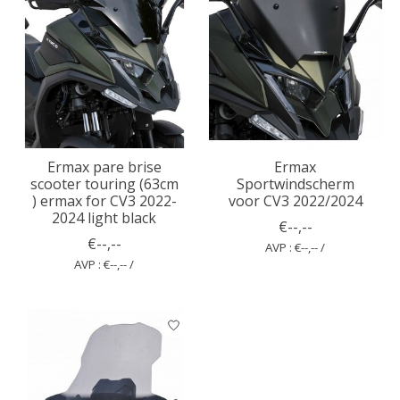
Ermax pare brise
Ermax
scooter touring (63cm
Sportwindscherm
) ermax for CV3 2022-
voor CV3 2022/2024
2024 light black
€--,--
€--,--
AVP : €--,-- /
AVP : €--,-- /