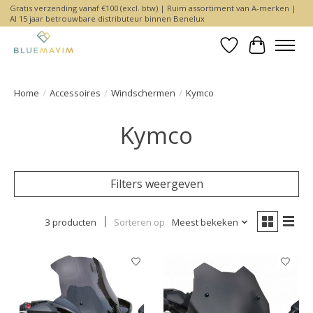
Gratis verzending vanaf €100 (excl. btw) | Ruim assortiment van A-merken |
Al 15 jaar betrouwbare distributeur binnen Benelux
Verlanglijst
Winkelwa
Home
/
Accessoires
/
Windschermen
/
Kymco
Kymco
Filters weergeven
3 producten
Sorteren op
Meest bekeken