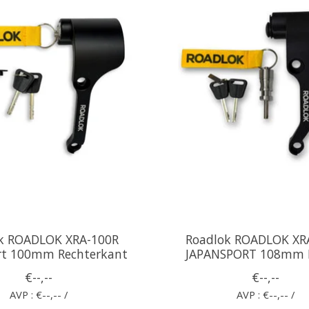
k ROADLOK XRA-100R
Roadlok ROADLOK XR
rt 100mm Rechterkant
JAPANSPORT 108mm 
€--,--
€--,--
AVP : €--,-- /
AVP : €--,-- /