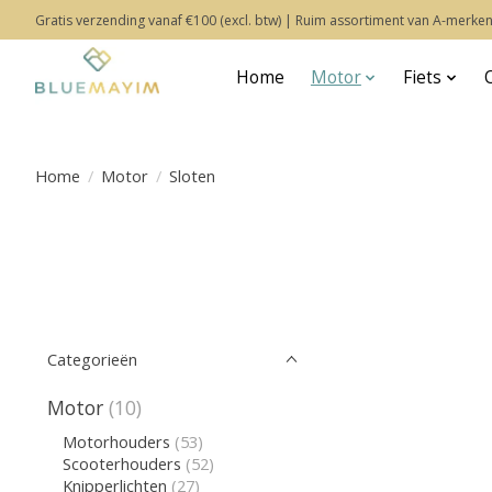
Gratis verzending vanaf €100 (excl. btw) | Ruim assortiment van A-merken
Home
Motor
Fiets
Home
/
Motor
/
Sloten
Categorieën
Motor
(10)
Motorhouders
(53)
Scooterhouders
(52)
Knipperlichten
(27)