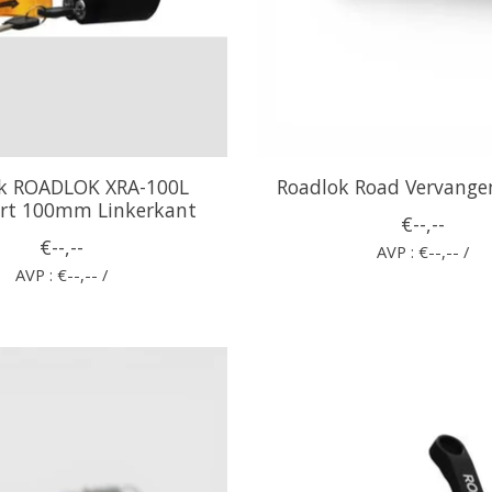
k ROADLOK XRA-100L
Roadlok Road Vervange
rt 100mm Linkerkant
€--,--
€--,--
AVP : €--,-- /
AVP : €--,-- /