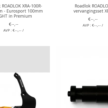
k ROADLOK XRA-100R-
Roadlok ROADL
m - Eurosport 100mm
vervangingsset X
GHT in Premium
€--,--
€--,--
AVP : €--,-- /
AVP : €--,-- /