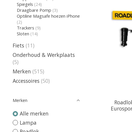
Spiegels
(24)
Draagbare Pomp
(3)
Optiline Magsafe hoezen iPhone
(2)
Trackers
(9)
Sloten
(14)
Fiets
(11)
Onderhoud & Werkplaats
(5)
Merken
(515)
Accessoires
(50)
Merken
Roadlo
Eurospo
Alle merken
Lampa
Roadlok