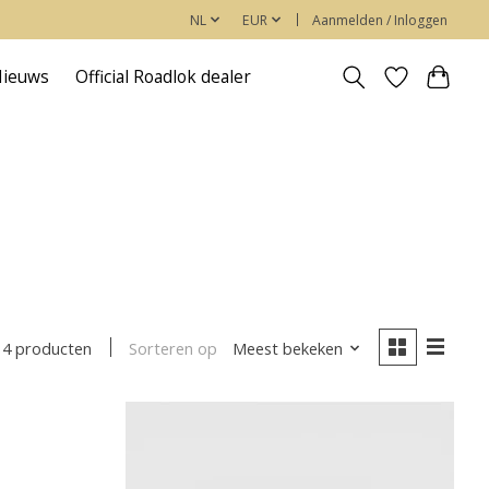
NL
EUR
Aanmelden / Inloggen
Nieuws
Official Roadlok dealer
Sorteren op
Meest bekeken
14 producten