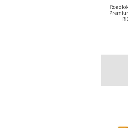
Roadlo
Premiu
RI