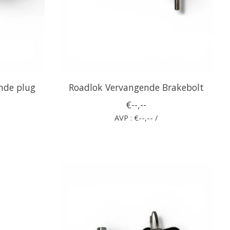
nde plug
Roadlok Vervangende Brakebolt
€--,--
AVP : €--,-- /