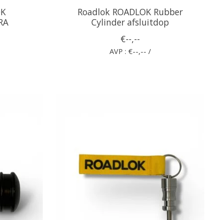
OK
Roadlok ROADLOK Rubber
RA
Cylinder afsluitdop
€--,--
AVP : €--,-- /