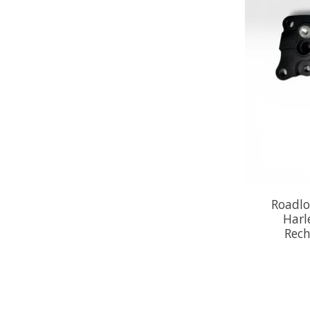
Roadl
Harl
Rech