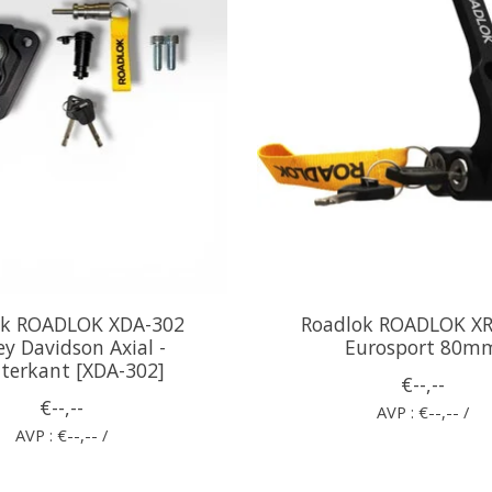
ok ROADLOK XDA-302
Roadlok ROADLOK XR
ey Davidson Axial -
Eurosport 80m
terkant [XDA-302]
€--,--
€--,--
AVP : €--,-- /
AVP : €--,-- /