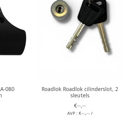
A-080
Roadlok Roadlok cilinderslot, 2
m
sleutels
€--,--
AVP : €--,-- /