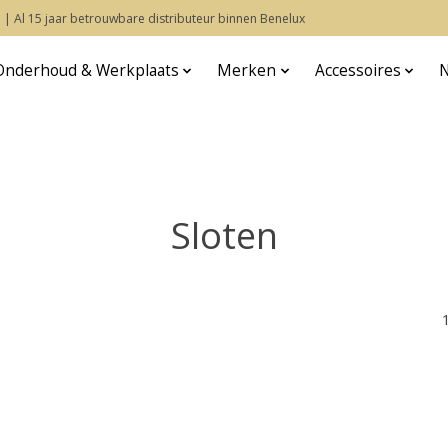
 | Al 15 jaar betrouwbare distributeur binnen Benelux
Onderhoud & Werkplaats
Merken
Accessoires
Sloten