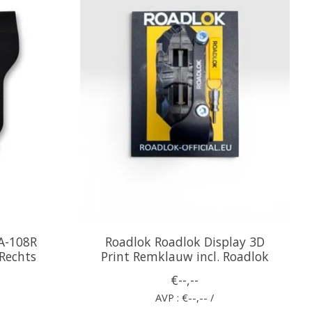
A-108R
Roadlok Roadlok Display 3D
Rechts
Print Remklauw incl. Roadlok
€--,--
AVP : €--,-- /