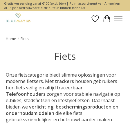
Gratis verzending vanaf €100 (excl. btw) | Ruim assortiment van A-merken |
Al 15 jaar betrouwbare distributeur binnen Benelux
Verlanglijst
Winkelwa
Home
/
Fiets
Fiets
Onze fietscategorie biedt slimme oplossingen voor
moderne fietsers. Met
trackers
houden gebruikers
hun fiets veilig en altijd traceerbaar.
Telefoonhouders
zorgen voor stabiele navigatie op
e‑bikes, stadsfietsen en lifestylefietsen. Daarnaast
bieden we
verlichting, beschermingsproducten en
onderhoudsmiddelen
die elke fiets
gebruiksvriendelijker en betrouwbaarder maken.