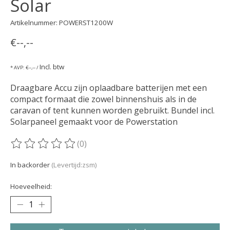
Solar
Artikelnummer: POWERST1200W
€--,--
Incl. btw
* AVP: €--,-- /
Draagbare Accu zijn oplaadbare batterijen met een
compact formaat die zowel binnenshuis als in de
caravan of tent kunnen worden gebruikt. Bundel incl.
Solarpaneel gemaakt voor de Powerstation
(0)
De beoordeling van dit product is
0
van de 5
In backorder
(Levertijd:zsm)
Hoeveelheid: