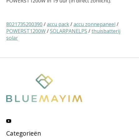
POWERST1200W in 19 uur (in direct zonlicht).
8021735200390
/
accu pack
/
accu zonnepaneel
/
POWERST1200W
/
SOLARPANELPS
/
thuisbatterij
solar
Categorieën