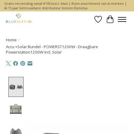
Gratis verzending vanaf €100 (excl. btw) | Ruim assortiment van A-merken |
Al 15 jaar betrouwbare distributeur binnen Benelux
Verlanglijst
Winkelwa
Home
/
Accu +Solar Bundel - POWERST1200W - Draagbare
Powerstation1200W incl. Solar
Product image slideshow Items