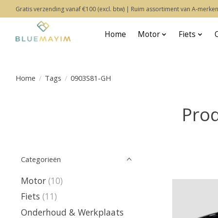
Gratis verzending vanaf €100 (excl. btw) | Ruim assortiment van A-merken
Home
Motor
Fiets
Home
/
Tags
/
0903S81-GH
Pro
Categorieën
Motor
(10)
Fiets
(11)
Onderhoud & Werkplaats