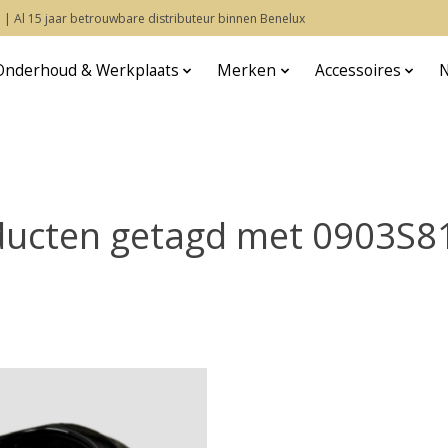
 | Al 15 jaar betrouwbare distributeur binnen Benelux
Onderhoud & Werkplaats
Merken
Accessoires
ducten getagd met 0903S8