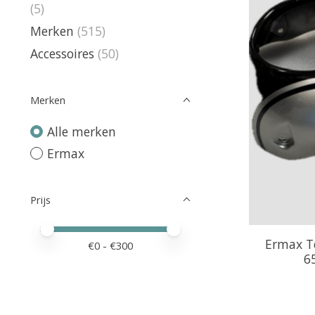
(5)
Merken
(515)
Accessoires
(50)
Merken
Alle merken
Ermax
Prijs
Minimale prijswaarde
Price maximum value
Ermax Te
€
0
- €
300
6