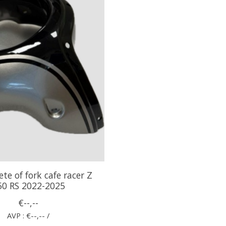
te of fork cafe racer Z
50 RS 2022-2025
€--,--
AVP : €--,-- /