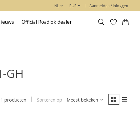
NL
EUR
Aanmelden / Inloggen
Nieuws
Official Roadlok dealer
1-GH
Sorteren op
Meest bekeken
1 producten