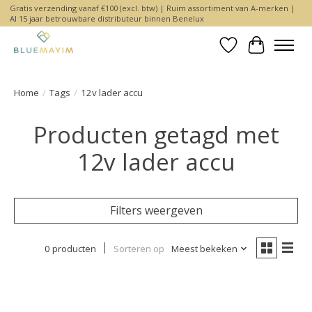
Gratis verzending vanaf €100 (excl. btw) | Ruim assortiment van A-merken |
Al 15 jaar betrouwbare distributeur binnen Benelux
Verlanglijst
Winkelwa
Home
/
Tags
/
12v lader accu
Producten getagd met
12v lader accu
Filters weergeven
0 producten
Sorteren op
Meest bekeken