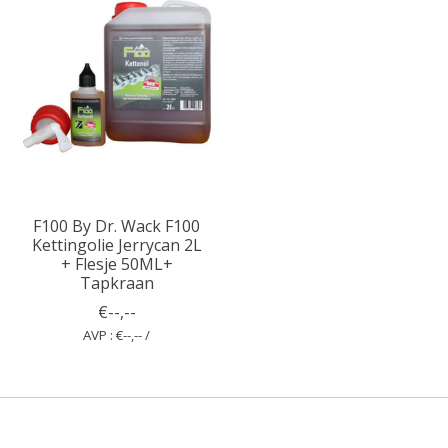
F100 By Dr. Wack F100
Kettingolie Jerrycan 2L
+ Flesje 50ML+
Tapkraan
€--,--
AVP : €--,-- /