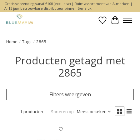
Gratis verzending vanaf €100 (excl. btw) | Ruim assortiment van A-merken |
Al 15 jaar betrouwbare distributeur binnen Benelux
Verlanglijst
Winkelwa
Home
/
Tags
/
2865
Producten getagd met
2865
Filters weergeven
1 producten
Sorteren op
Meest bekeken