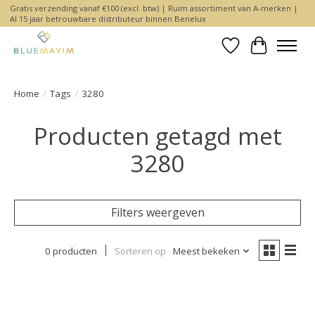
Gratis verzending vanaf €100 (excl. btw) | Ruim assortiment van A-merken |
Al 15 jaar betrouwbare distributeur binnen Benelux
Verlanglijst
Winkelwa
Home
/
Tags
/
3280
Producten getagd met
3280
Filters weergeven
0 producten
Sorteren op
Meest bekeken