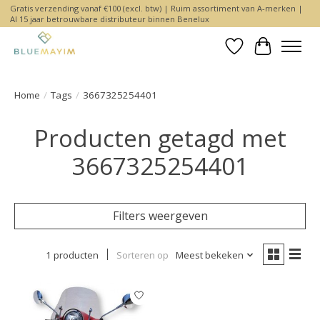
Gratis verzending vanaf €100 (excl. btw) | Ruim assortiment van A-merken |
Al 15 jaar betrouwbare distributeur binnen Benelux
Verlanglijst
Winkelwa
Home
/
Tags
/
3667325254401
Producten getagd met
3667325254401
Filters weergeven
1 producten
Sorteren op
Meest bekeken