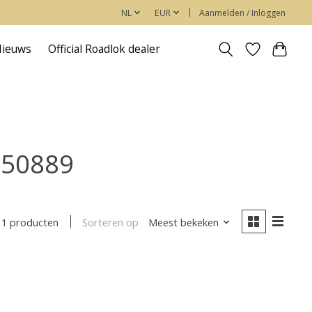
NL
EUR
Aanmelden / Inloggen
Nieuws
Official Roadlok dealer
450889
Sorteren op
Meest bekeken
1 producten