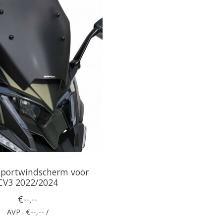
portwindscherm voor
CV3 2022/2024
€--,--
AVP : €--,-- /