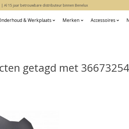
 | Al 15 jaar betrouwbare distributeur binnen Benelux
Onderhoud & Werkplaats
Merken
Accessoires
cten getagd met 3667325