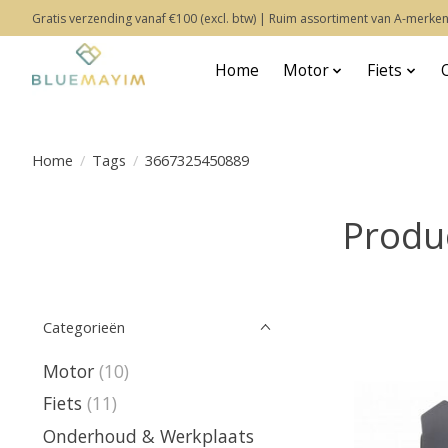
Gratis verzending vanaf €100 (excl. btw) | Ruim assortiment van A-merken
Home
Motor
Fiets
Home
/
Tags
/
3667325450889
Produ
Categorieën
Motor
(10)
Fiets
(11)
Onderhoud & Werkplaats