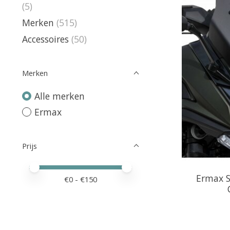
(5)
Merken
(515)
Accessoires
(50)
Merken
Alle merken
Ermax
Prijs
Minimale prijswaarde
Price maximum value
Ermax S
€
0
- €
150