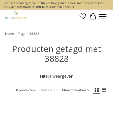
Gratis verzending vanaf €100 (excl. btw) | Ruim assortiment van A-merken |
Al 15 jaar betrouwbare distributeur binnen Benelux
Verlanglijst
Winkelwa
Home
/
Tags
/
38828
Producten getagd met
38828
Filters weergeven
0 producten
Sorteren op
Meest bekeken