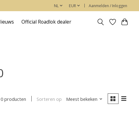
NL
EUR
Aanmelden / Inloggen
Nieuws
Official Roadlok dealer
0
Sorteren op
Meest bekeken
0 producten