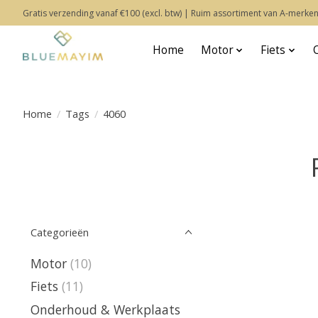
Gratis verzending vanaf €100 (excl. btw) | Ruim assortiment van A-merken
Home
Motor
Fiets
Home
/
Tags
/
4060
Categorieën
Motor
(10)
Fiets
(11)
Onderhoud & Werkplaats