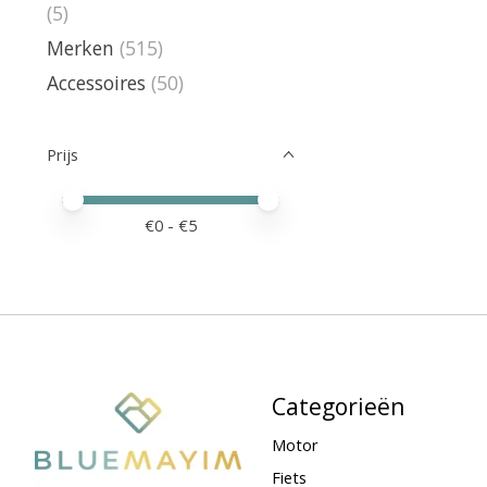
(5)
Merken
(515)
Accessoires
(50)
Prijs
Minimale prijswaarde
Price maximum value
€
0
- €
5
Categorieën
Motor
Fiets