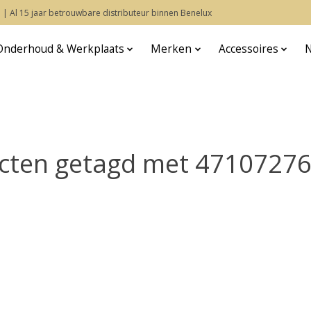
 | Al 15 jaar betrouwbare distributeur binnen Benelux
Onderhoud & Werkplaats
Merken
Accessoires
cten getagd met 4710727