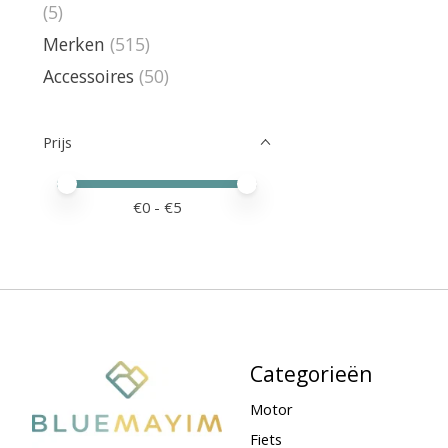
(5)
Merken
(515)
Accessoires
(50)
Prijs
Minimale prijswaarde
Price maximum value
€
0
- €
5
Categorieën
Motor
Fiets