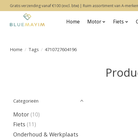
Gratis verzending vanaf €100 (excl. btw) | Ruim assortiment van A-merken
Home
Motor
Fiets
Home
/
Tags
/
4710727604196
Produ
Categorieën
Motor
(10)
Fiets
(11)
Onderhoud & Werkplaats