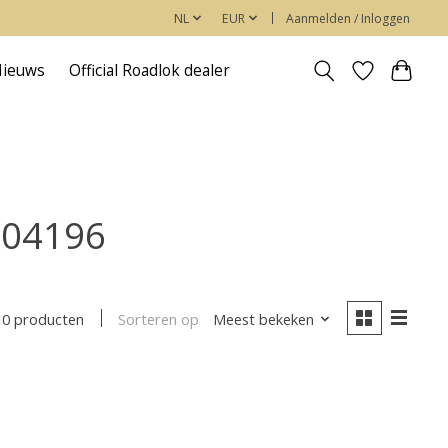
NL
EUR
Aanmelden / Inloggen
Nieuws
Official Roadlok dealer
604196
Sorteren op
Meest bekeken
0 producten