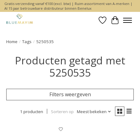
Gratis verzending vanaf €100 (excl. btw) | Ruim assortiment van A-merken |
Al 15 jaar betrouwbare distributeur binnen Benelux
Verlanglijst
Winkelwa
Home
/
Tags
/
5250535
Producten getagd met
5250535
Filters weergeven
1 producten
Sorteren op
Meest bekeken