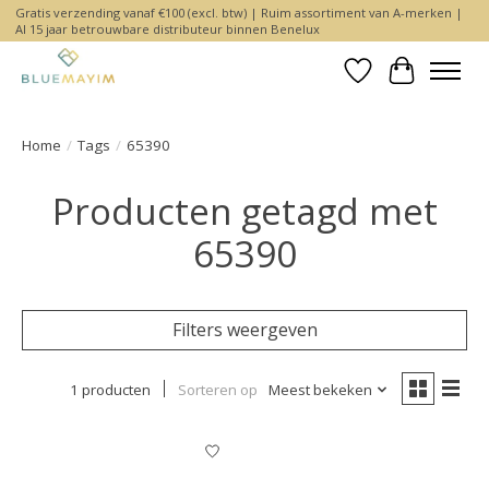
Gratis verzending vanaf €100 (excl. btw) | Ruim assortiment van A-merken |
Al 15 jaar betrouwbare distributeur binnen Benelux
Verlanglijst
Winkelwa
Home
/
Tags
/
65390
Producten getagd met
65390
Filters weergeven
1 producten
Sorteren op
Meest bekeken