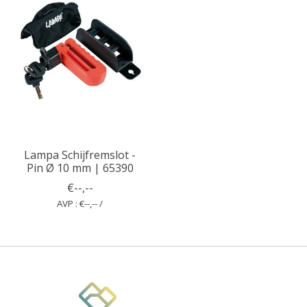
Lampa Schijfremslot -
Pin Ø 10 mm | 65390
€--,--
AVP : €--,-- /