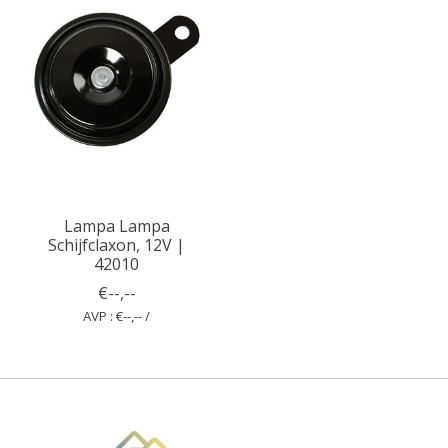
Lampa Lampa
Schijfclaxon, 12V |
42010
€--,--
AVP : €--,-- /