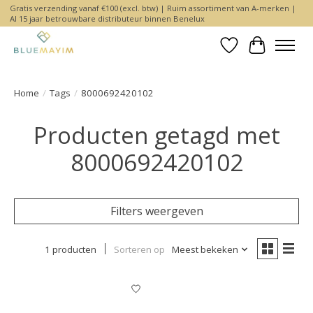
Gratis verzending vanaf €100 (excl. btw) | Ruim assortiment van A-merken |
Al 15 jaar betrouwbare distributeur binnen Benelux
Verlanglijst
Winkelwa
Home
/
Tags
/
8000692420102
Producten getagd met
8000692420102
Filters weergeven
1 producten
Sorteren op
Meest bekeken