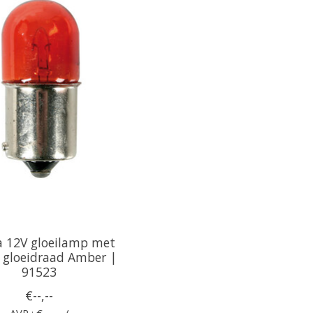
 12V gloeilamp met
 gloeidraad Amber |
91523
€--,--
AVP : €--,-- /