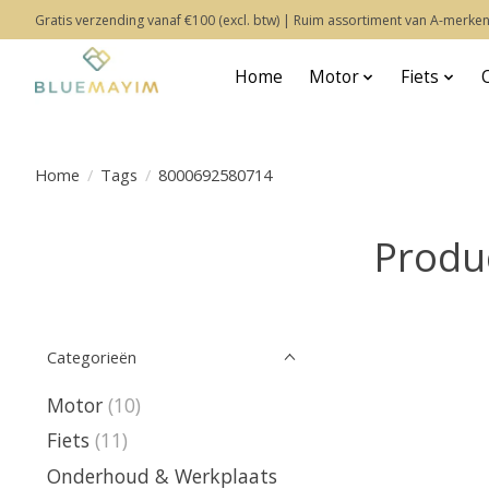
Gratis verzending vanaf €100 (excl. btw) | Ruim assortiment van A-merken
Home
Motor
Fiets
Home
/
Tags
/
8000692580714
Produ
Categorieën
Motor
(10)
Fiets
(11)
Onderhoud & Werkplaats