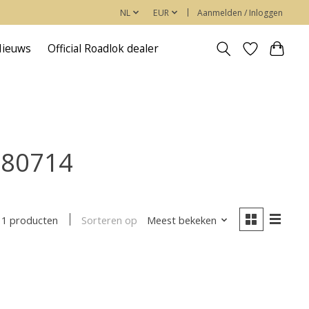
NL
EUR
Aanmelden / Inloggen
Nieuws
Official Roadlok dealer
580714
Sorteren op
Meest bekeken
1 producten