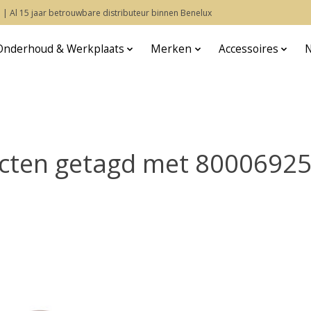
 | Al 15 jaar betrouwbare distributeur binnen Benelux
Onderhoud & Werkplaats
Merken
Accessoires
cten getagd met 8000692