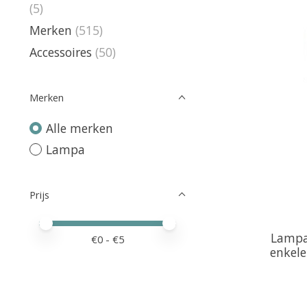
(5)
Merken
(515)
Accessoires
(50)
Merken
Alle merken
Lampa
Prijs
Minimale prijswaarde
Price maximum value
Lampa
€
0
- €
5
enkele