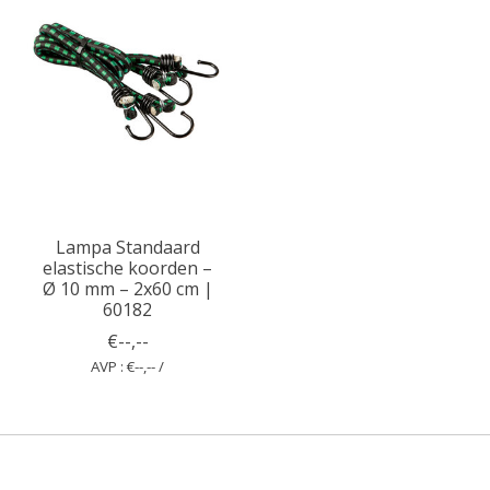
Lampa Standaard
elastische koorden –
Ø 10 mm – 2x60 cm |
60182
€--,--
AVP : €--,-- /