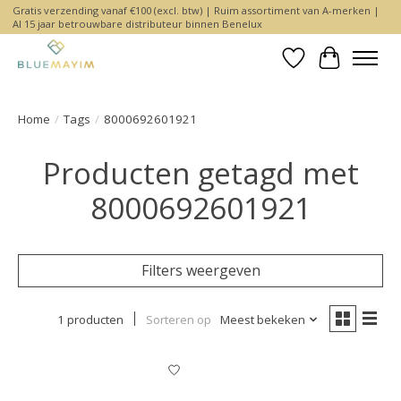
Gratis verzending vanaf €100 (excl. btw) | Ruim assortiment van A-merken |
Al 15 jaar betrouwbare distributeur binnen Benelux
Verlanglijst
Winkelwa
Home
/
Tags
/
8000692601921
Producten getagd met
8000692601921
Filters weergeven
1 producten
Sorteren op
Meest bekeken