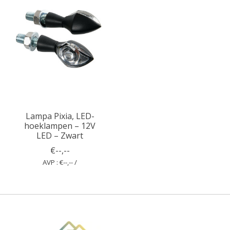
Lampa Pixia, LED-
hoeklampen – 12V
LED – Zwart
€--,--
AVP : €--,-- /