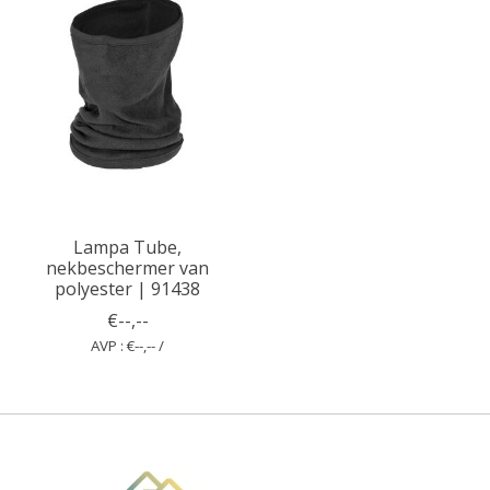
Lampa Tube,
nekbeschermer van
polyester | 91438
€--,--
AVP : €--,-- /