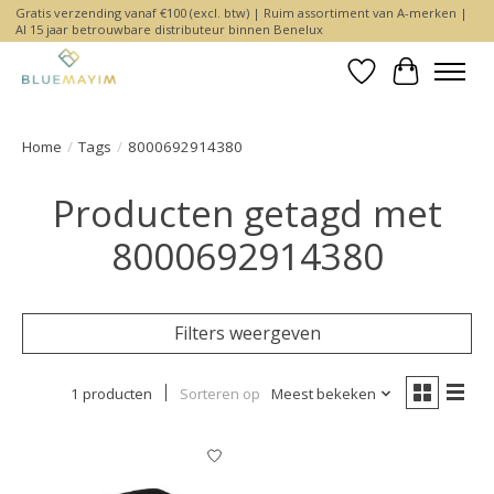
Gratis verzending vanaf €100 (excl. btw) | Ruim assortiment van A-merken |
Al 15 jaar betrouwbare distributeur binnen Benelux
Verlanglijst
Winkelwa
Home
/
Tags
/
8000692914380
Producten getagd met
8000692914380
Filters weergeven
1 producten
Sorteren op
Meest bekeken