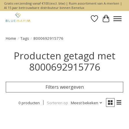
Gratis verzending vanaf €100 (excl. btw) | Ruim assortiment van A-merken |
Al 15 jaar betrouwbare distributeur binnen Benelux
Verlanglijst
Winkelwa
Home
/
Tags
/
8000692915776
Producten getagd met
8000692915776
Filters weergeven
0 producten
Sorteren op
Meest bekeken