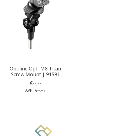
Optiline Opti-M8 Titan
Screw Mount | 91591
€--,--
AVP : €--,-- /