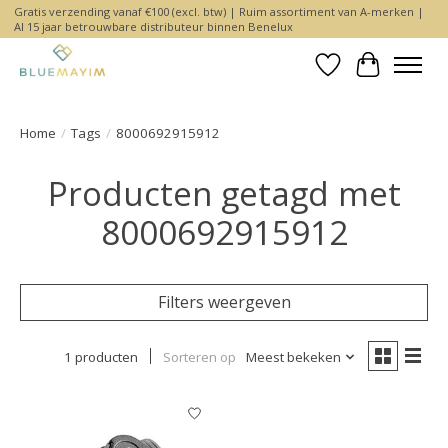
Gratis verzending vanaf €100 (excl. btw) | Ruim assortiment van A-merken |
Al 15 jaar betrouwbare distributeur binnen Benelux
Verlanglijst
Winkelwa
Home
/
Tags
/
8000692915912
Producten getagd met
8000692915912
Filters weergeven
1 producten
Sorteren op
Meest bekeken