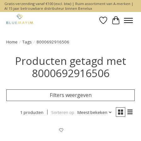
Gratis verzending vanaf €100 (excl. btw) | Ruim assortiment van A-merken |
Al 15 jaar betrouwbare distributeur binnen Benelux
Verlanglijst
Winkelwa
Home
/
Tags
/
8000692916506
Producten getagd met
8000692916506
Filters weergeven
1 producten
Sorteren op
Meest bekeken