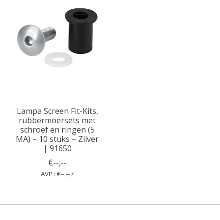
Lampa Screen Fit-Kits,
rubbermoer­sets met
schroef en ringen (5
MA) – 10 stuks – Zilver
| 91650
€--,--
AVP : €--,-- /