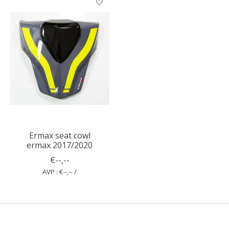
Ermax seat cowl
ermax 2017/2020
€--,--
AVP : €--,-- /