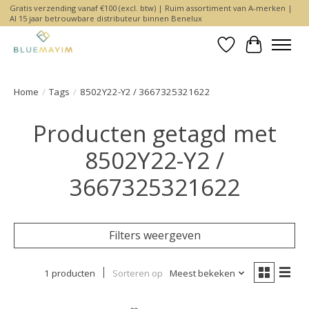
Gratis verzending vanaf €100 (excl. btw) | Ruim assortiment van A-merken |
Al 15 jaar betrouwbare distributeur binnen Benelux
Verlanglijst
Winkelwa
Home
/
Tags
/
8502Y22-Y2 / 3667325321622
Producten getagd met
8502Y22-Y2 /
3667325321622
Filters weergeven
1 producten
Sorteren op
Meest bekeken