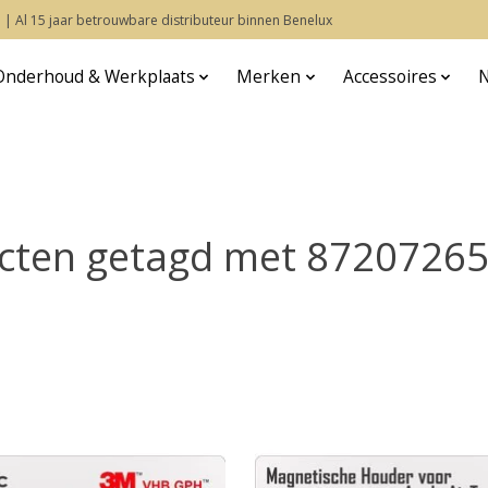
 | Al 15 jaar betrouwbare distributeur binnen Benelux
Onderhoud & Werkplaats
Merken
Accessoires
cten getagd met 8720726