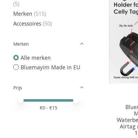
(5)
Merken
(515)
Accessoires
(50)
Merken
Alle merken
Bluemayim Made in EU
Prijs
Minimale prijswaarde
Price maximum value
Blue
€
0
- €
15
M
Waterbe
Airtag
1