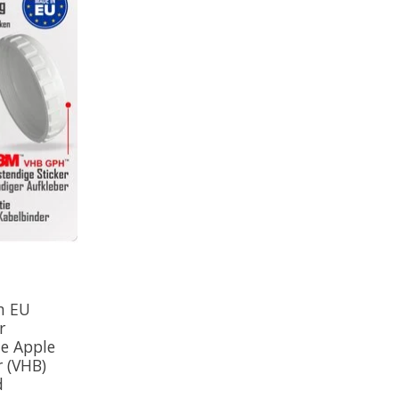
n EU
r
e Apple
r (VHB)
d