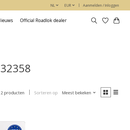
NL
EUR
Aanmelden / Inloggen
Nieuws
Official Roadlok dealer
532358
Sorteren op
Meest bekeken
2 producten