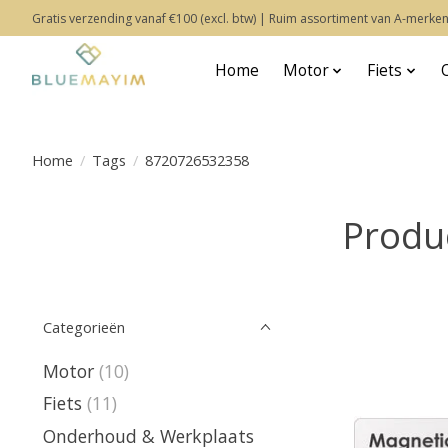
Gratis verzending vanaf €100 (excl. btw) | Ruim assortiment van A-merken
Home
Motor
Fiets
Home
/
Tags
/
8720726532358
Produ
Categorieën
Motor
(10)
Fiets
(11)
Onderhoud & Werkplaats