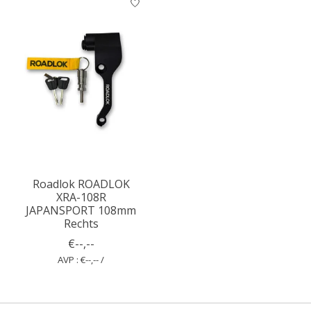
Roadlok ROADLOK
XRA-108R
JAPANSPORT 108mm
Rechts
€--,--
AVP : €--,-- /