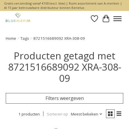
Gratis verzending vanaf €100 (excl. btw) | Ruim assortiment van A-merken |
Al 15 jaar betrouwbare distributeur binnen Benelux
Verlanglijst
Winkelwa
Home
/
Tags
/
8721516689092 XRA-308-09
Producten getagd met
8721516689092 XRA-308-
09
Filters weergeven
1 producten
Sorteren op
Meest bekeken