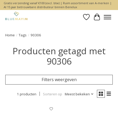
Gratis verzending vanaf €100 (excl. btw) | Ruim assortiment van A-merken |
Al 15 jaar betrouwbare distributeur binnen Benelux
Verlanglijst
Winkelwa
Home
/
Tags
/
90306
Producten getagd met
90306
Filters weergeven
1 producten
Sorteren op
Meest bekeken