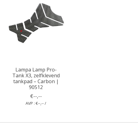
Lampa Lamp Pro-
Tank X3, zelfklevend
tankpad – Carbon |
90512
€--,--
AVP : €--,-- /