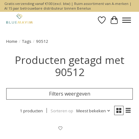
Gratis verzending vanaf €100 (excl. btw) | Ruim assortiment van A-merken |
Al 15 jaar betrouwbare distributeur binnen Benelux
Verlanglijst
Winkelwa
Home
/
Tags
/
90512
Producten getagd met
90512
Filters weergeven
1 producten
Sorteren op
Meest bekeken