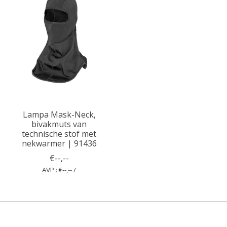
Lampa Mask-Neck,
bivakmuts van
technische stof met
nekwarmer | 91436
€--,--
AVP : €--,-- /