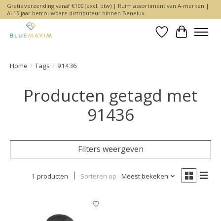
Gratis verzending vanaf €100 (excl. btw) | Ruim assortiment van A-merken |
Al 15 jaar betrouwbare distributeur binnen Benelux
Verlanglijst
Winkelwa
Home
/
Tags
/
91436
Producten getagd met
91436
Filters weergeven
1 producten
Sorteren op
Meest bekeken