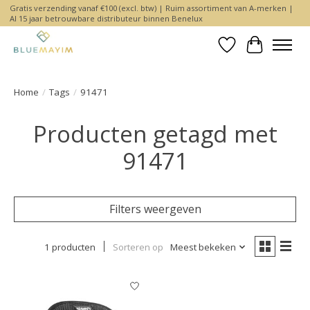
Gratis verzending vanaf €100 (excl. btw) | Ruim assortiment van A-merken |
Al 15 jaar betrouwbare distributeur binnen Benelux
Verlanglijst
Winkelwa
Home
/
Tags
/
91471
Producten getagd met
91471
Filters weergeven
1 producten
Sorteren op
Meest bekeken