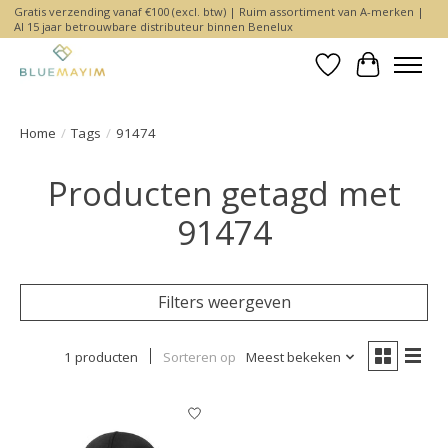
Gratis verzending vanaf €100 (excl. btw) | Ruim assortiment van A-merken |
Al 15 jaar betrouwbare distributeur binnen Benelux
Verlanglijst
Winkelwa
Home
/
Tags
/
91474
Producten getagd met
91474
Filters weergeven
1 producten
Sorteren op
Meest bekeken