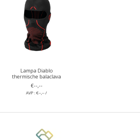
Lampa Diablo
thermische balaclava
€--,--
AVP : €--,-- /