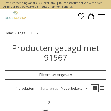
Gratis verzending vanaf €100 (excl. btw) | Ruim assortiment van A-merken |
Al 15 jaar betrouwbare distributeur binnen Benelux
Verlanglijst
Winkelwa
Home
/
Tags
/
91567
Producten getagd met
91567
Filters weergeven
1 producten
Sorteren op
Meest bekeken