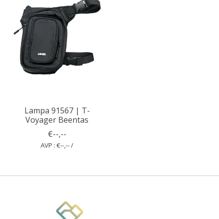
Lampa 91567 | T-
Voyager Beentas
€--,--
AVP : €--,-- /