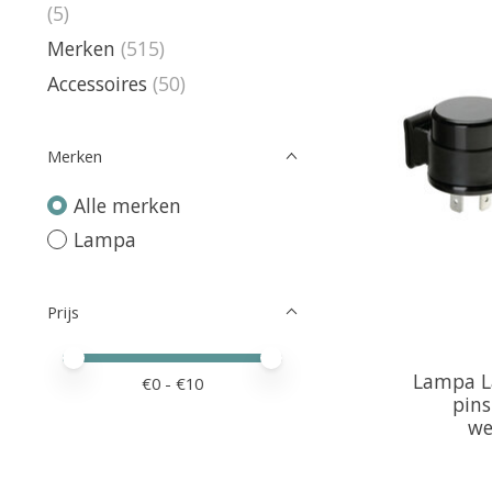
(5)
Merken
(515)
Accessoires
(50)
Merken
Alle merken
Lampa
Prijs
Minimale prijswaarde
Price maximum value
Lampa L
€
0
- €
10
pins
we