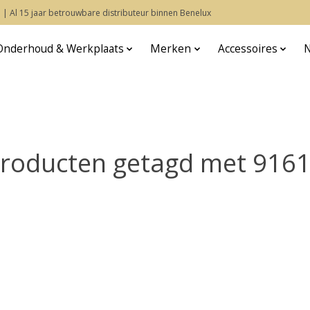
 | Al 15 jaar betrouwbare distributeur binnen Benelux
Onderhoud & Werkplaats
Merken
Accessoires
roducten getagd met 916