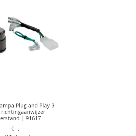
ampa Plug and Play 3-
 richtingaanwijzer
erstand | 91617
€--,--
AVP : €--,-- /