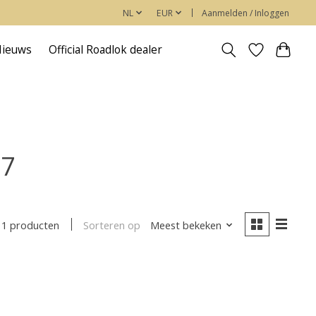
NL
EUR
Aanmelden / Inloggen
Nieuws
Official Roadlok dealer
17
Sorteren op
Meest bekeken
1 producten