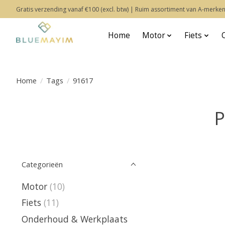
Gratis verzending vanaf €100 (excl. btw) | Ruim assortiment van A-merken
Home
Motor
Fiets
Home
/
Tags
/
91617
P
Categorieën
Motor
(10)
Fiets
(11)
Onderhoud & Werkplaats