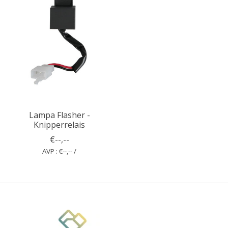
Lampa Flasher -
Knipperrelais
€--,--
AVP : €--,-- /