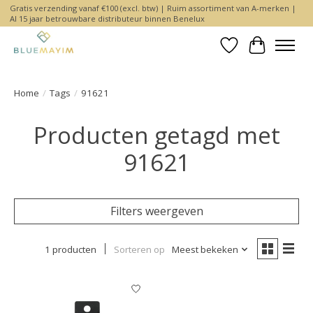
Gratis verzending vanaf €100 (excl. btw) | Ruim assortiment van A-merken |
Al 15 jaar betrouwbare distributeur binnen Benelux
Verlanglijst
Winkelwa
Home
/
Tags
/
91621
Producten getagd met
91621
Filters weergeven
1 producten
Sorteren op
Meest bekeken