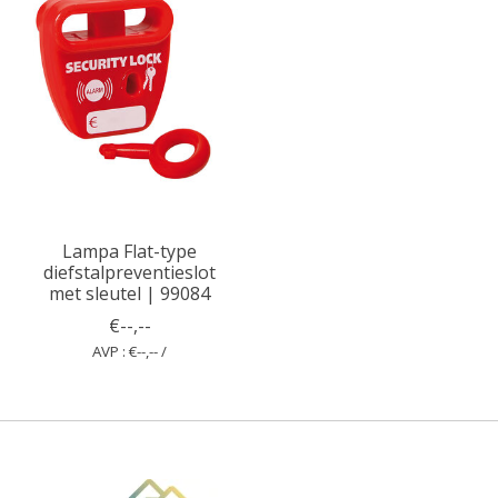
Lampa Flat-type
diefstalpreventieslot
met sleutel | 99084
€--,--
AVP : €--,-- /