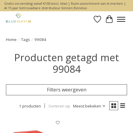
Gratis verzending vanaf €100 (excl. btw) | Ruim assortiment van A-merken |
Al 15 jaar betrouwbare distributeur binnen Benelux
Verlanglijst
Winkelwa
Home
/
Tags
/
99084
Producten getagd met
99084
Filters weergeven
1 producten
Sorteren op
Meest bekeken