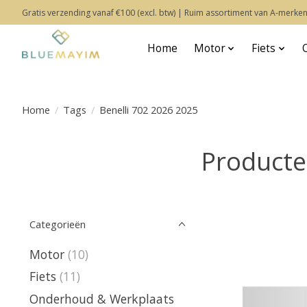
Gratis verzending vanaf €100 (excl. btw) | Ruim assortiment van A-merken
Home
Motor
Fiets
Home
/
Tags
/
Benelli 702 2026 2025
Producte
Categorieën
Motor
(10)
Fiets
(11)
Onderhoud & Werkplaats