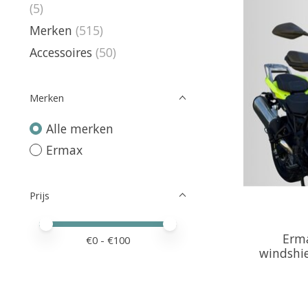
(5)
Merken
(515)
Accessoires
(50)
Merken
Alle merken
Ermax
Prijs
Minimale prijswaarde
Price maximum value
Erma
€
0
- €
100
windshi