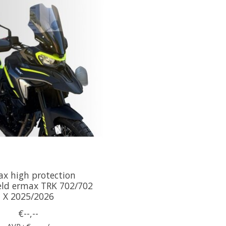
x high protection
eld ermax TRK 702/702
X 2025/2026
€--,--
AVP : €--,-- /