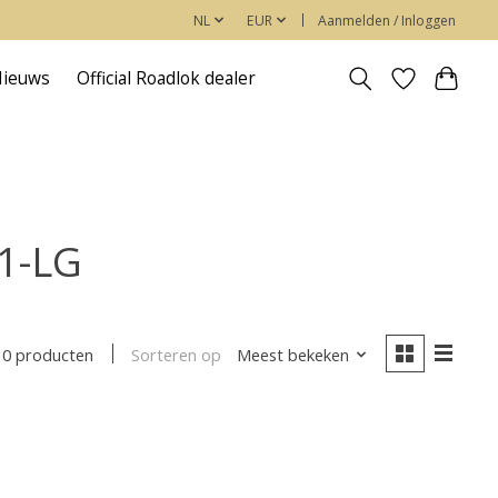
NL
EUR
Aanmelden / Inloggen
Nieuws
Official Roadlok dealer
1-LG
Sorteren op
Meest bekeken
0 producten