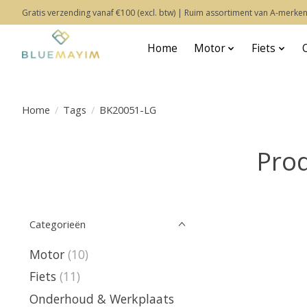
Gratis verzending vanaf €100 (excl. btw) | Ruim assortiment van A-merken
Home
Motor
Fiets
Home
/
Tags
/
BK20051-LG
Pro
Categorieën
Motor
(10)
Fiets
(11)
Onderhoud & Werkplaats