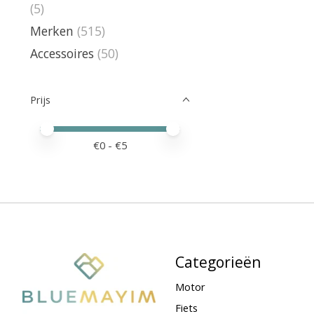
(5)
Merken
(515)
Accessoires
(50)
Prijs
Minimale prijswaarde
Price maximum value
€
0
- €
5
Categorieën
Motor
Fiets