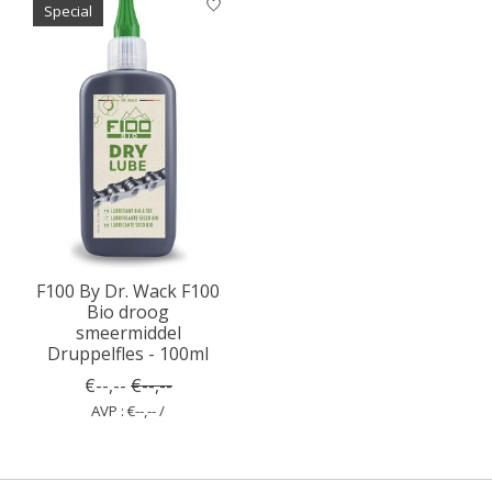
Special
F100 By Dr. Wack F100
Bio droog
smeermiddel
Druppelfles - 100ml
€--,--
€--,--
AVP : €--,-- /