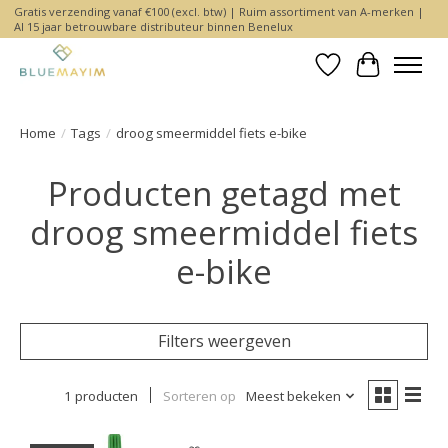
Gratis verzending vanaf €100 (excl. btw) | Ruim assortiment van A-merken |
Al 15 jaar betrouwbare distributeur binnen Benelux
Verlanglijst
Winkelwa
Home
/
Tags
/
droog smeermiddel fiets e-bike
Producten getagd met
droog smeermiddel fiets
e-bike
Filters weergeven
1 producten
Sorteren op
Meest bekeken