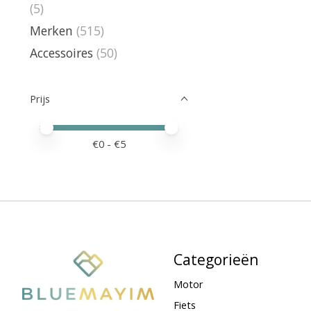
(5)
Merken
(515)
Accessoires
(50)
Prijs
Minimale prijswaarde
Price maximum value
€
0
- €
5
Categorieën
Motor
Fiets