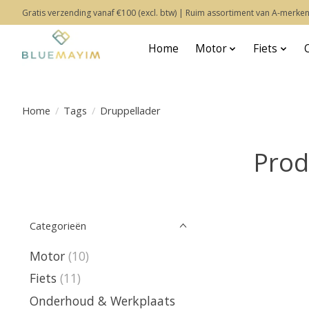
Gratis verzending vanaf €100 (excl. btw) | Ruim assortiment van A-merken
Home
Motor
Fiets
Home
/
Tags
/
Druppellader
Prod
Categorieën
Motor
(10)
Fiets
(11)
Onderhoud & Werkplaats