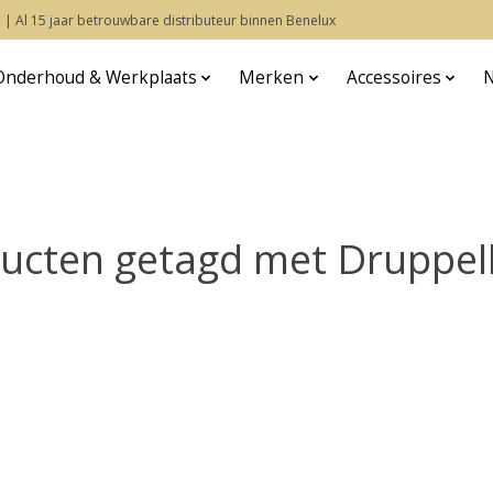
 | Al 15 jaar betrouwbare distributeur binnen Benelux
Onderhoud & Werkplaats
Merken
Accessoires
ucten getagd met Druppel