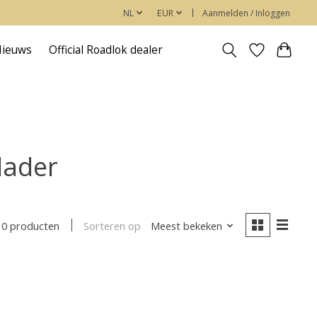
NL
EUR
Aanmelden / Inloggen
Nieuws
Official Roadlok dealer
lader
Sorteren op
Meest bekeken
0 producten