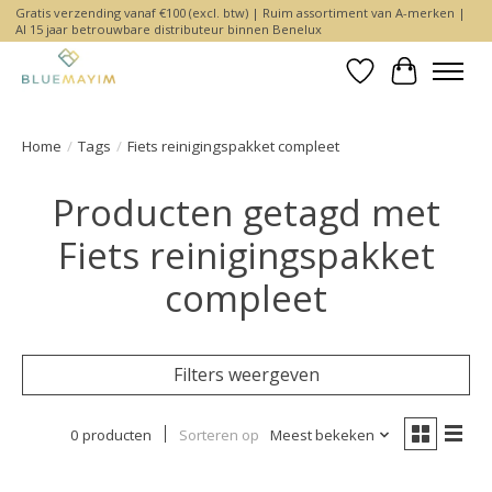
Gratis verzending vanaf €100 (excl. btw) | Ruim assortiment van A-merken |
Al 15 jaar betrouwbare distributeur binnen Benelux
Verlanglijst
Winkelwa
Home
/
Tags
/
Fiets reinigingspakket compleet
Producten getagd met
Fiets reinigingspakket
compleet
Filters weergeven
0 producten
Sorteren op
Meest bekeken