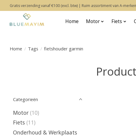
Gratis verzending vanaf €100 (excl. btw) | Ruim assortiment van A-merken
Home
Motor
Fiets
Home
/
Tags
/
fietshouder garmin
Product
Categorieën
Motor
(10)
Fiets
(11)
Onderhoud & Werkplaats