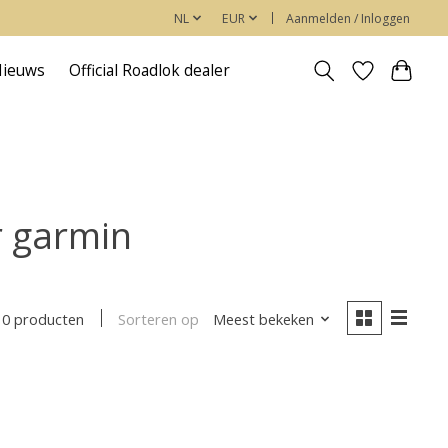
NL
EUR
Aanmelden / Inloggen
Nieuws
Official Roadlok dealer
r garmin
Sorteren op
Meest bekeken
0 producten