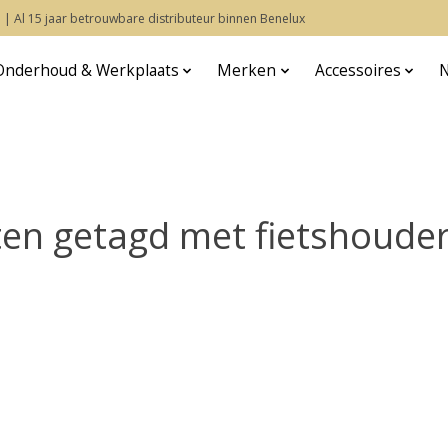
 | Al 15 jaar betrouwbare distributeur binnen Benelux
Onderhoud & Werkplaats
Merken
Accessoires
en getagd met fietshoude