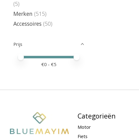
(5)
Merken
(515)
Accessoires
(50)
Prijs
Minimale prijswaarde
Price maximum value
€
0
- €
5
Categorieën
Motor
Fiets