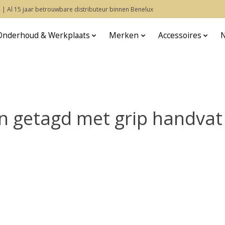
 | Al 15 jaar betrouwbare distributeur binnen Benelux
Onderhoud & Werkplaats
Merken
Accessoires
n getagd met grip handvat 