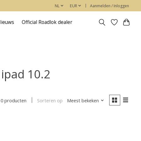
NL
EUR
Aanmelden / Inloggen
Nieuws
Official Roadlok dealer
ipad 10.2
Sorteren op
Meest bekeken
0 producten