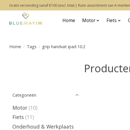
Gratis verzending vanaf €100 (excl. btw) | Ruim assortiment van A-merken
Home
Motor
Fiets
Home
/
Tags
/
grip handvat ipad 10.2
Producte
Categorieën
Motor
(10)
Fiets
(11)
Onderhoud & Werkplaats