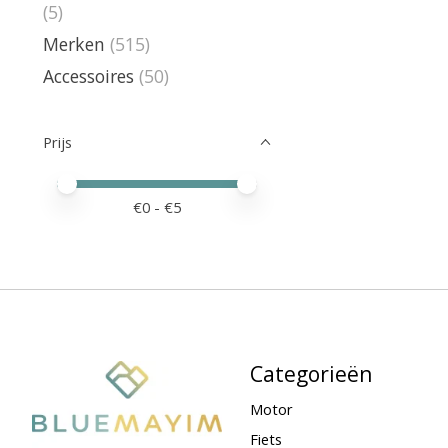
(5)
Merken
(515)
Accessoires
(50)
Prijs
Minimale prijswaarde
Price maximum value
€
0
- €
5
Categorieën
Motor
Fiets