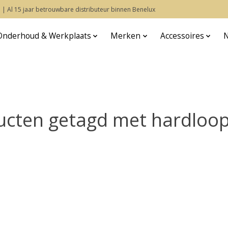
 | Al 15 jaar betrouwbare distributeur binnen Benelux
Onderhoud & Werkplaats
Merken
Accessoires
ucten getagd met hardloo