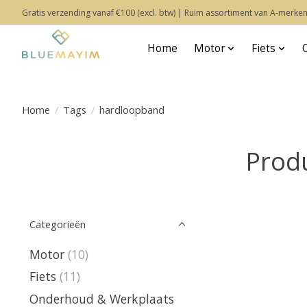
Gratis verzending vanaf €100 (excl. btw) | Ruim assortiment van A-merken
Home
Motor
Fiets
Home
/
Tags
/
hardloopband
Prod
Categorieën
Motor
(10)
Fiets
(11)
Onderhoud & Werkplaats