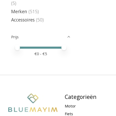
(5)
Merken
(515)
Accessoires
(50)
Prijs
Minimale prijswaarde
Price maximum value
€
0
- €
5
Categorieën
Motor
Fiets