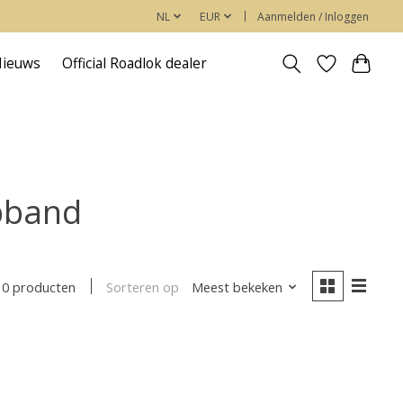
NL
EUR
Aanmelden / Inloggen
Nieuws
Official Roadlok dealer
pband
Sorteren op
Meest bekeken
0 producten