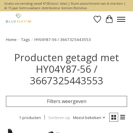
Gratis verzending vanaf €100 (excl. btw) | Ruim assortiment van A-merken |
Al 15 jaar betrouwbare distributeur binnen Benelux
Verlanglijst
Winkelwa
Home
/
Tags
/
HY04Y87-56 / 3667325443553
Producten getagd met
HY04Y87-56 /
3667325443553
Filters weergeven
1 producten
Sorteren op
Meest bekeken