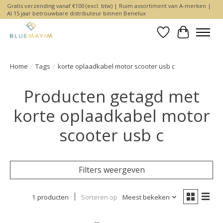
Gratis verzending vanaf €100 (excl. btw) | Ruim assortiment van A-merken |
Al 15 jaar betrouwbare distributeur binnen Benelux
Verlanglijst
Winkelwa
Home
/
Tags
/
korte oplaadkabel motor scooter usb c
Producten getagd met
korte oplaadkabel motor
scooter usb c
Filters weergeven
1 producten
Sorteren op
Meest bekeken