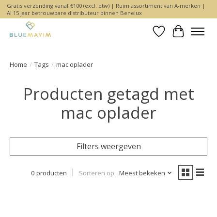
Gratis verzending vanaf €100 (excl. btw) | Ruim assortiment van A-merken |
Al 15 jaar betrouwbare distributeur binnen Benelux
Verlanglijst
Winkelwa
Home
/
Tags
/
mac oplader
Producten getagd met
mac oplader
Filters weergeven
0 producten
Sorteren op
Meest bekeken