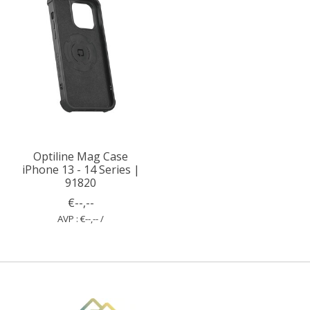
Optiline Mag Case
iPhone 13 - 14 Series |
91820
€--,--
AVP : €--,-- /