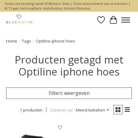
Gratis verzending vanaf €100 (excl. btw) | Ruim assortiment van A-merken |
Al 15 jaar betrouwbare distributeur binnen Benelux
Verlanglijst
Winkelwa
Home
/
Tags
/
Optiline iphone hoes
Producten getagd met
Optiline iphone hoes
Filters weergeven
1 producten
Sorteren op
Meest bekeken