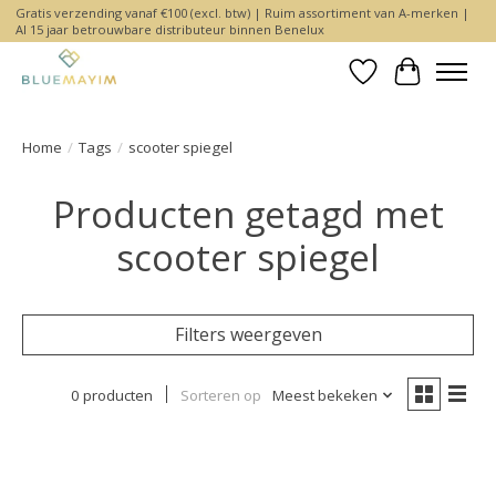
Gratis verzending vanaf €100 (excl. btw) | Ruim assortiment van A-merken |
Al 15 jaar betrouwbare distributeur binnen Benelux
Verlanglijst
Winkelwa
Home
/
Tags
/
scooter spiegel
Producten getagd met
scooter spiegel
Filters weergeven
0 producten
Sorteren op
Meest bekeken