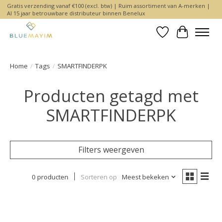
Gratis verzending vanaf €100 (excl. btw) | Ruim assortiment van A-merken |
Al 15 jaar betrouwbare distributeur binnen Benelux
Verlanglijst
Winkelwa
Home
/
Tags
/
SMARTFINDERPK
Producten getagd met
SMARTFINDERPK
Filters weergeven
0 producten
Sorteren op
Meest bekeken